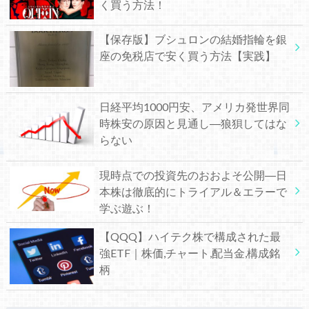
く買う方法！
【保存版】ブシュロンの結婚指輪を銀
座の免税店で安く買う方法【実践】
日経平均1000円安、アメリカ発世界同
時株安の原因と見通し―狼狽してはな
らない
現時点での投資先のおおよそ公開―日
本株は徹底的にトライアル＆エラーで
学ぶ遊ぶ！
【QQQ】ハイテク株で構成された最
強ETF｜株価,チャート,配当金,構成銘
柄