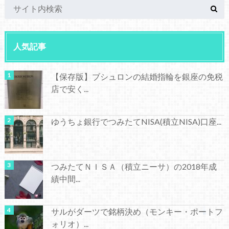
人気記事
【保存版】ブシュロンの結婚指輪を銀座の免税
店で安く...
ゆうちょ銀行でつみたてNISA(積立NISA)口座...
つみたてＮＩＳＡ（積立ニーサ）の2018年成
績中間...
サルがダーツで銘柄決め（モンキー・ポートフ
ォリオ）...