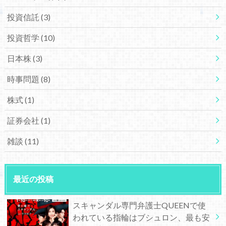
投資信託
(3)
投資哲学
(10)
日本株
(3)
時事問題
(8)
株式
(1)
証券会社
(1)
雑談
(11)
最近の投稿
スキャンダル専門弁護士QUEENで使
われている指輪はブシュロン、最も安