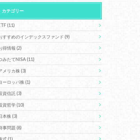
カテゴリー
ETF
(11)
おすすめのインデックスファンド
(9)
お得情報
(2)
つみたてNISA
(11)
アメリカ株
(3)
ヨーロッパ株
(1)
投資信託
(3)
投資哲学
(10)
日本株
(3)
時事問題
(8)
株式
(1)