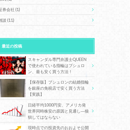
証券会社
(1)
雑談
(11)
最近の投稿
スキャンダル専門弁護士QUEEN
で使われている指輪はブシュロ
ン、最も安く買う方法！
【保存版】ブシュロンの結婚指輪
を銀座の免税店で安く買う方法
【実践】
日経平均1000円安、アメリカ発
世界同時株安の原因と見通し―狼
狽してはならない
現時点での投資先のおおよそ公開