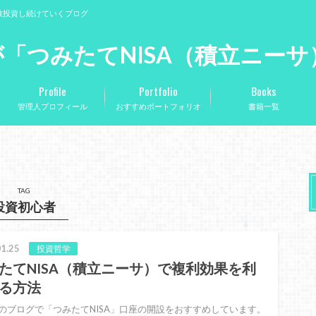
散投資し続けていくブログ
「つみたてNISA（積立ニー
Profile
Portfolio
Books
管理人プロフィール
おすすめポートフォリオ
書籍一覧
TAG
投資初心者
1.25
投資哲学
たてNISA（積立ニーサ）で複利効果を利
る方法
のブログで「つみたてNISA」口座の開設をおすすめしています。