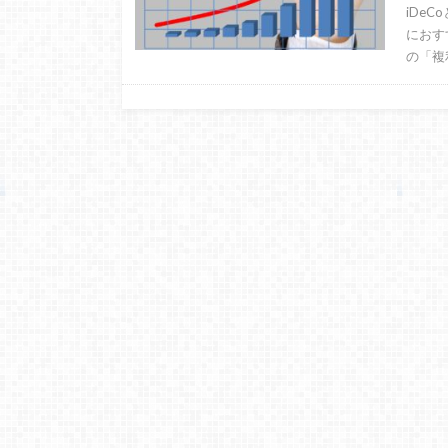
iDe
におす
の「複