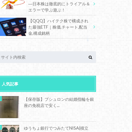
―日本株は徹底的にトライアル＆
エラーで学ぶ遊ぶ！
【QQQ】ハイテク株で構成され
た最強ETF｜株価,チャート,配当
金,構成銘柄
人気記事
【保存版】ブシュロンの結婚指輪を銀
座の免税店で安く...
ゆうちょ銀行でつみたてNISA(積立