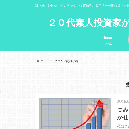
日本株、外国株、インデックス投資信託、ＥＴＦを長期投資・分
２０代素人投資家が
Home
ホーム
ホーム
タグ : 投資初心者
2018.0
つみ
かせ
私はこ